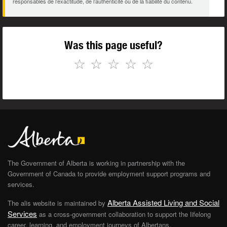
responsables de l’exactitude, de l’authenticité ou de la fiabilité du contenu.
Was this page useful?
☆
☆
☆
☆
☆
The Government of Alberta is working in partnership with the
Government of Canada to provide employment support programs and
services.
Alberta Assisted Living and Social
The alis website is maintained by
Services
as a cross-government collaboration to support the lifelong
career, learning, and employment journeys of Albertans.