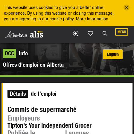
Skip to the main content
This website uses cookies to give you a better online
experience. By using this website or closing this message,
you are agreeing to our cookie policy.
More information
MENU
OCC
info
English
Offres d’emploi en Alberta
Détails
de l'emploi
Commis de supermarché
Employeurs
Tipton’s Your Independent Grocer
Publiée le
Langues