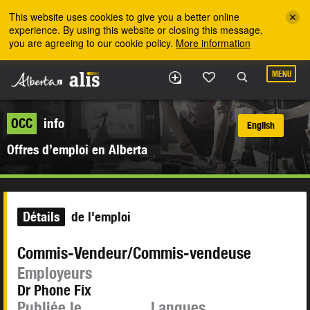
Skip to the main content
This website uses cookies to give you a better online
experience. By using this website or closing this message,
you are agreeing to our cookie policy.
More information
MENU
OCC
info
English
Offres d’emploi en Alberta
Détails
de l'emploi
Commis-Vendeur/Commis-vendeuse
Employeurs
Dr Phone Fix
Publiée le
Langues