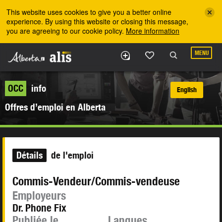
Skip to the main content
This website uses cookies to give you a better online
experience. By using this website or closing this message,
you are agreeing to our cookie policy.
More information
MENU
OCC
info
English
Offres d’emploi en Alberta
Détails
de l'emploi
Commis-Vendeur/Commis-vendeuse
Employeurs
Dr. Phone Fix
Publiée le
Langues