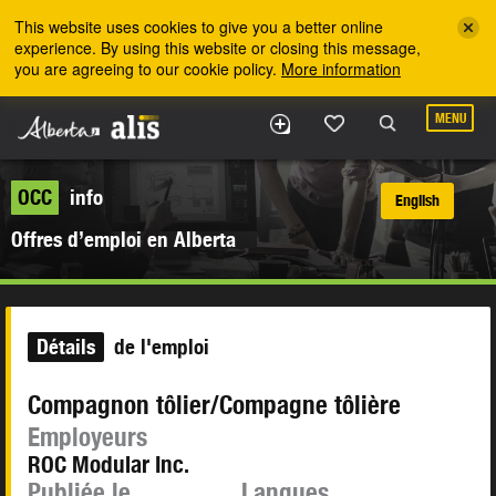
Skip to the main content
This website uses cookies to give you a better online
experience. By using this website or closing this message,
you are agreeing to our cookie policy.
More information
MENU
OCC
info
English
Offres d’emploi en Alberta
Détails
de l'emploi
Compagnon tôlier/Compagne tôlière
Employeurs
ROC Modular Inc.
Publiée le
Langues