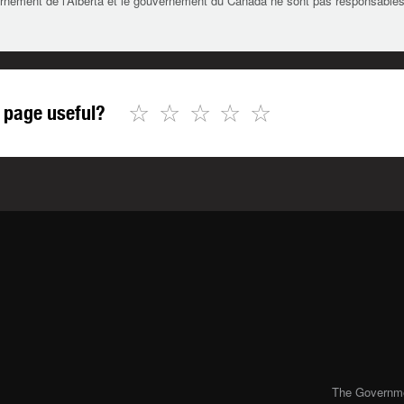
rnement de l’Alberta et le gouvernement du Canada ne sont pas responsables de 
☆
☆
☆
☆
☆
 page useful?
The Governmen