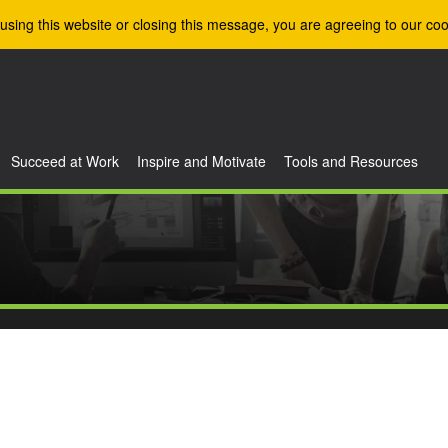
using this website or closing this message, you are agreeing to our coo
Succeed at Work
Inspire and Motivate
Tools and Resources