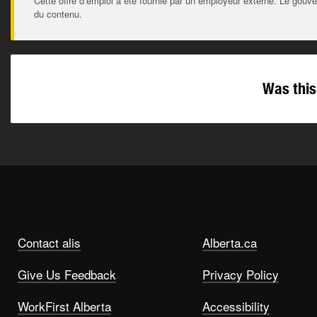
Cette offre d’emploi a été fournie par un employeur externe. Le gouve
du contenu.
Was this
Contact alis
Alberta.ca
Give Us Feedback
Privacy Policy
WorkFirst Alberta
Accessibility