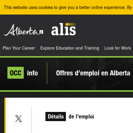
Skip to the main content
This website uses cookies to give you a better online experience. By 
Plan Your Career
Explore Education and Training
Look for Work
OCC
info
Offres d’emploi en Alberta
Détails
de l'emploi