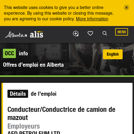
Skip to the main content
This website uses cookies to give you a better online
experience. By using this website or closing this message,
you are agreeing to our cookie policy.
More information
MENU
OCC
info
English
Offres d’emploi en Alberta
Détails
de l'emploi
Conducteur/Conductrice de camion de
mazout
Employeurs
AFD PETROLEUM LTD.