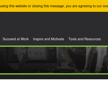
using this website or closing this message, you are agreeing to our coo
Succeed at Work
Inspire and Motivate
Tools and Resources