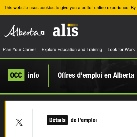
Skip to the main content
This website uses cookies to give you a better online experience. By 
Plan Your Career
Explore Education and Training
Look for Work
OCC
info
Offres d’emploi en Alberta
Détails
de l'emploi