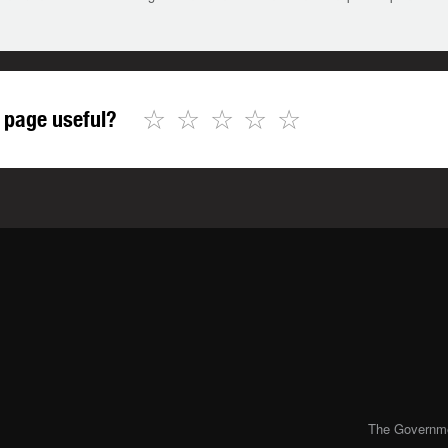
☆
☆
☆
☆
☆
 page useful?
The Governmen