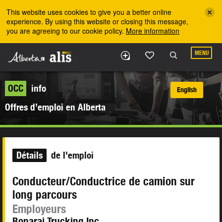
Skip to the main content
This website uses cookies to give you a better online
experience. By using this website or closing this message,
you are agreeing to our cookie policy.
More information
MENU
OCC
info
English
Offres d’emploi en Alberta
Détails
de l'emploi
Conducteur/Conductrice de camion sur
long parcours
Employeurs
Boparai Trucking Inc.