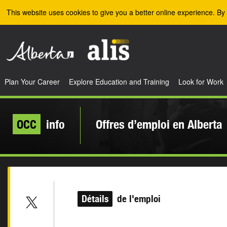
Skip to the main content
This website uses cookies to give you a better online experience. By 
Plan Your Career
Explore Education and Training
Look for Work
OCC
info
Offres d’emploi en Alberta
Détails
de l'emploi