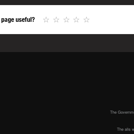
☆
☆
☆
☆
☆
 page useful?
The Governmen
The alis 