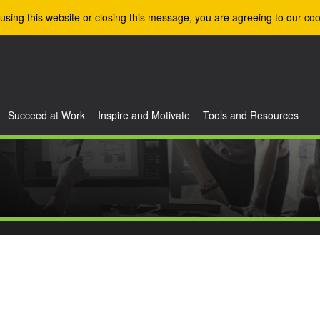
using this website or closing this message, you are agreeing to our coo
Succeed at Work
Inspire and Motivate
Tools and Resources