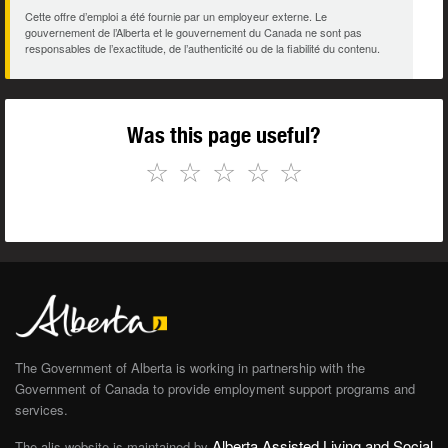
Cette offre d’emploi a été fournie par un employeur externe. Le
gouvernement de l’Alberta et le gouvernement du Canada ne sont pas
responsables de l’exactitude, de l’authenticité ou de la fiabilité du contenu.
Was this page useful?
☆
☆
☆
☆
☆
The Government of Alberta is working in partnership with the
Government of Canada to provide employment support programs and
services.
Alberta Assisted Living and Social
The alis website is maintained by