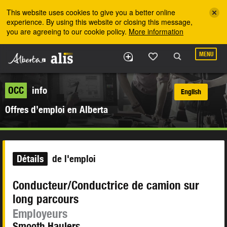
Skip to the main content
This website uses cookies to give you a better online
experience. By using this website or closing this message,
you are agreeing to our cookie policy.
More information
MENU
OCC
info
English
Offres d’emploi en Alberta
Détails
de l'emploi
Conducteur/Conductrice de camion sur
long parcours
Employeurs
Smooth Haulers