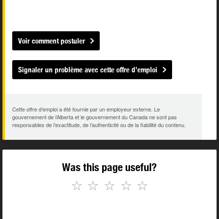
Voir comment postuler
Signaler un problème avec cette offre d’emploi
Cette offre d’emploi a été fournie par un employeur externe. Le
gouvernement de l’Alberta et le gouvernement du Canada ne sont pas
responsables de l’exactitude, de l’authenticité ou de la fiabilité du contenu.
Was this page useful?
☆
☆
☆
☆
☆