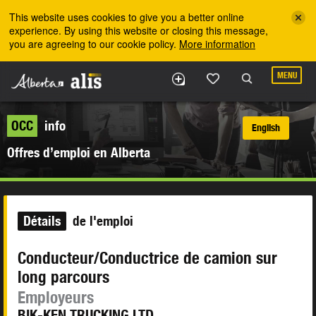
Skip to the main content
This website uses cookies to give you a better online
experience. By using this website or closing this message,
you are agreeing to our cookie policy.
More information
MENU
OCC
info
English
Offres d’emploi en Alberta
Détails
de l'emploi
Conducteur/Conductrice de camion sur
long parcours
Employeurs
BIK-KEN TRUCKING LTD.