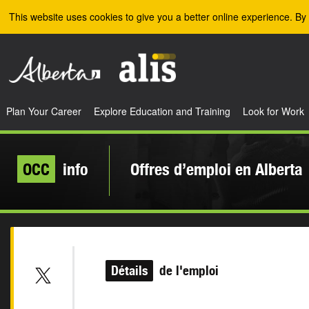
Skip to the main content
This website uses cookies to give you a better online experience. By 
Plan Your Career
Explore Education and Training
Look for Work
OCC
info
Offres d’emploi en Alberta
Détails
de l'emploi