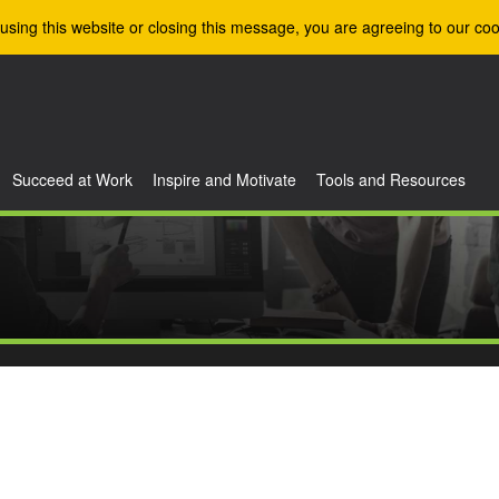
using this website or closing this message, you are agreeing to our coo
Succeed at Work
Inspire and Motivate
Tools and Resources