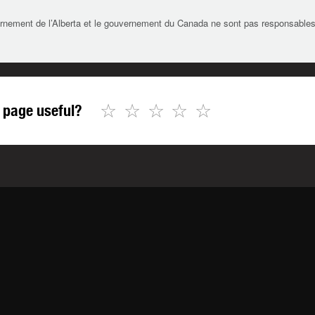
rnement de l’Alberta et le gouvernement du Canada ne sont pas responsables de 
☆
☆
☆
☆
☆
 page useful?