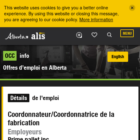
Skip to the main content
This website uses cookies to give you a better online
experience. By using this website or closing this message,
you are agreeing to our cookie policy.
More information
MENU
OCC
info
English
Offres d’emploi en Alberta
Détails
de l'emploi
Coordonnateur/Coordonnatrice de la
fabrication
Employeurs
Prime pallet inc