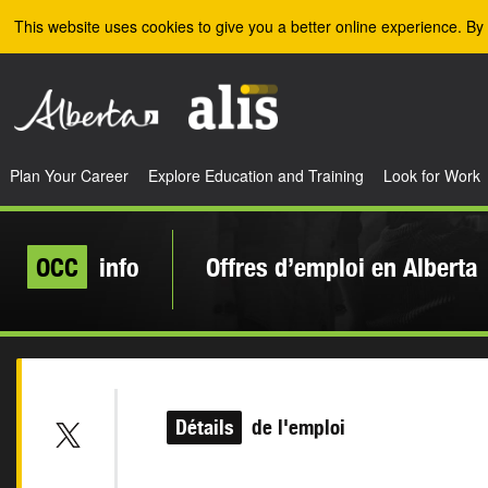
Skip to the main content
This website uses cookies to give you a better online experience. By 
Plan Your Career
Explore Education and Training
Look for Work
OCC
info
Offres d’emploi en Alberta
Détails
de l'emploi