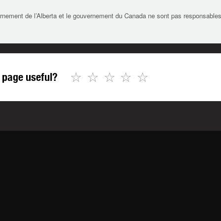
rnement de l’Alberta et le gouvernement du Canada ne sont pas responsables de 
☆
☆
☆
☆
☆
 page useful?