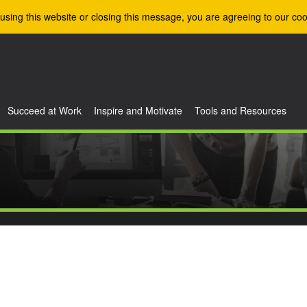
using this website or closing this message, you are agreeing to our coo
Succeed at Work
Inspire and Motivate
Tools and Resources