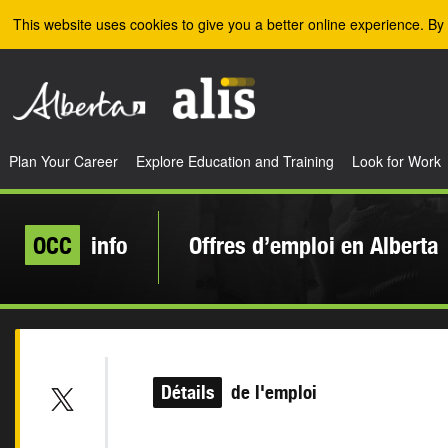
Skip to the main content
This website uses cookies to give you a better online experience. By 
Plan Your Career
Explore Education and Training
Look for Work
OCC
info
Offres d’emploi en Alberta
Détails
de l'emploi