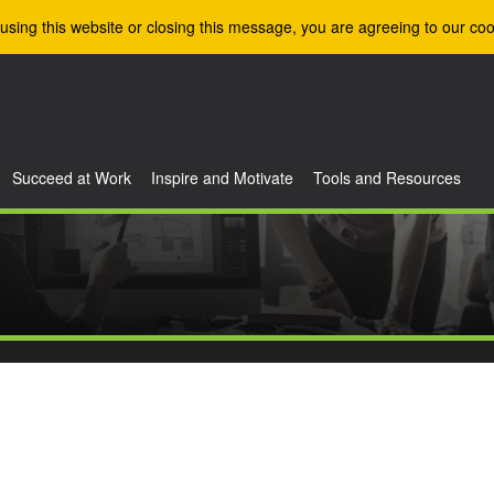
using this website or closing this message, you are agreeing to our coo
Succeed at Work
Inspire and Motivate
Tools and Resources