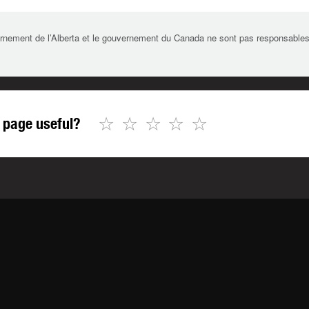
rnement de l’Alberta et le gouvernement du Canada ne sont pas responsables de 
☆
☆
☆
☆
☆
 page useful?