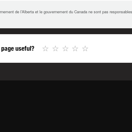
rnement de l’Alberta et le gouvernement du Canada ne sont pas responsables de 
☆
☆
☆
☆
☆
 page useful?