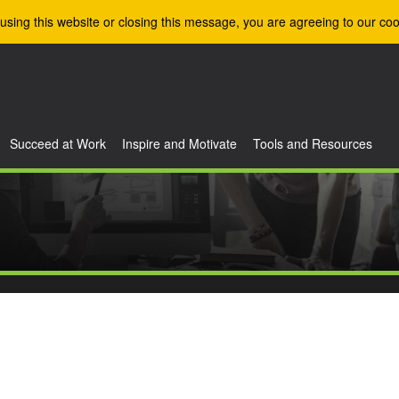
using this website or closing this message, you are agreeing to our coo
Succeed at Work
Inspire and Motivate
Tools and Resources