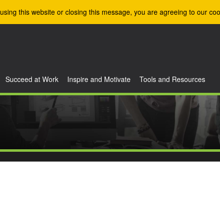
using this website or closing this message, you are agreeing to our coo
Succeed at Work
Inspire and Motivate
Tools and Resources