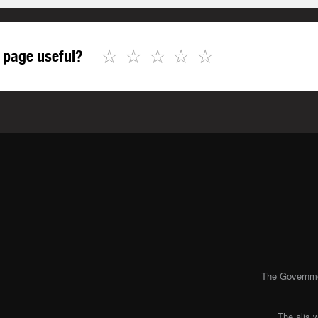
☆
☆
☆
☆
☆
 page useful?
The Governmen
The alis 