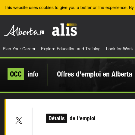
Skip to the main content
This website uses cookies to give you a better online experience. By 
Plan Your Career
Explore Education and Training
Look for Work
OCC
info
Offres d’emploi en Alberta
Détails
de l'emploi