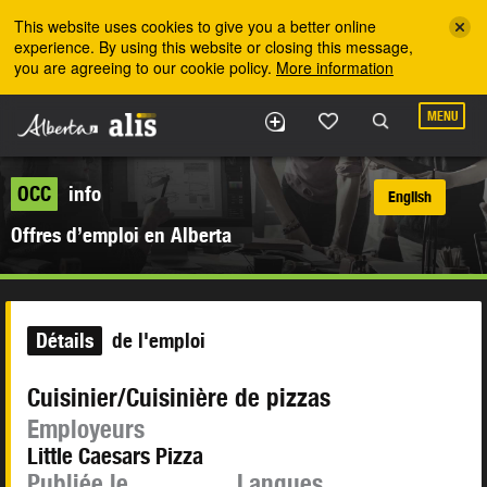
Skip to the main content
This website uses cookies to give you a better online
experience. By using this website or closing this message,
you are agreeing to our cookie policy.
More information
MENU
OCC
info
English
Offres d’emploi en Alberta
Détails
de l'emploi
Cuisinier/Cuisinière de pizzas
Employeurs
Little Caesars Pizza
Publiée le
Langues