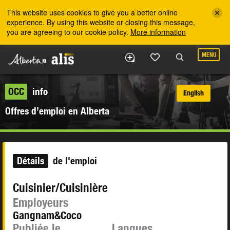
Skip to the main content
This website uses cookies to give you a better online
experience. By using this website or closing this message,
you are agreeing to our cookie policy.
More information
MENU
OCC
info
English
Offres d’emploi en Alberta
Détails
de l'emploi
Cuisinier/Cuisinière
Employeurs
Gangnam&Coco
Publiée le
Langues