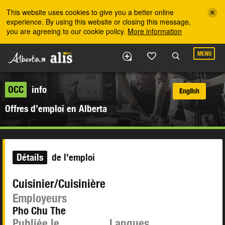
Skip to the main content
This website uses cookies to give you a better online
experience. By using this website or closing this message,
you are agreeing to our cookie policy.
More information
MENU
OCC
info
English
Offres d’emploi en Alberta
Détails
de l'emploi
Cuisinier/Cuisinière
Employeurs
Pho Chu The
Publiée le
Langues