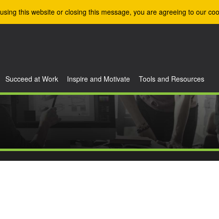
using this website or closing this message, you are agreeing to our coo
Succeed at Work
Inspire and Motivate
Tools and Resources