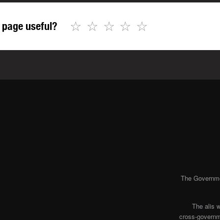
☆
☆
☆
☆
☆
 page useful?
The Governmen
The alis 
cross-governme