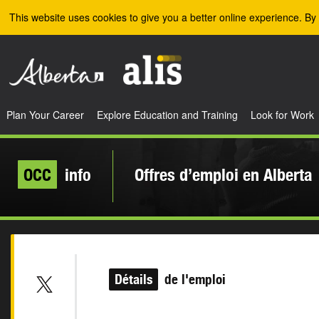
Skip to the main content
This website uses cookies to give you a better online experience. By 
Plan Your Career
Explore Education and Training
Look for Work
OCC
info
Offres d’emploi en Alberta
Détails
de l'emploi