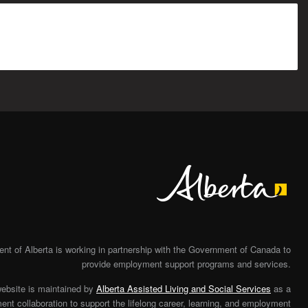
Alberta
t of Alberta is working in partnership with the Government of Canada to
provide employment support programs and services.
website is maintained by
Alberta Assisted Living and Social Services
as a
nt collaboration to support the lifelong career, learning, and employment