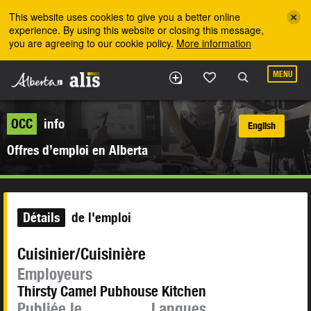
Skip to the main content
This website uses cookies to give you a better online
experience. By using this website or closing this message,
you are agreeing to our cookie policy.
More information
MENU
OCC
info
English
Offres d’emploi en Alberta
Détails
de l'emploi
Cuisinier/Cuisinière
Employeurs
Thirsty Camel Pubhouse Kitchen
Publiée le
Langues