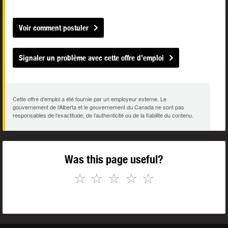
Voir comment postuler
Signaler un problème avec cette offre d’emploi
Cette offre d’emploi a été fournie par un employeur externe. Le
gouvernement de l’Alberta et le gouvernement du Canada ne sont pas
responsables de l’exactitude, de l’authenticité ou de la fiabilité du contenu.
Was this page useful?
☆
☆
☆
☆
☆