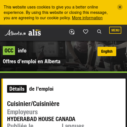
Skip to the main content
This website uses cookies to give you a better online
experience. By using this website or closing this message,
you are agreeing to our cookie policy.
More information
MENU
OCC
info
English
Offres d’emploi en Alberta
Détails
de l'emploi
Cuisinier/Cuisinière
Employeurs
HYDERABAD HOUSE CANADA
Publiée le
Langues