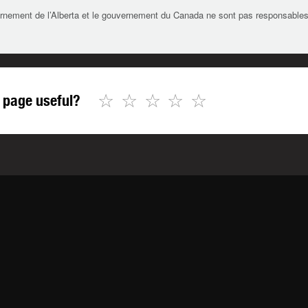
rnement de l’Alberta et le gouvernement du Canada ne sont pas responsables de 
☆
☆
☆
☆
☆
 page useful?