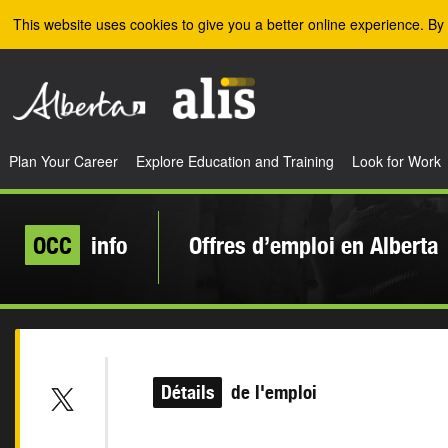
Skip to the main content
This website uses cookies to give you a better online experience. By 
Plan Your Career
Explore Education and Training
Look for Work
OCC
info
Offres d’emploi en Alberta
Détails
de l'emploi