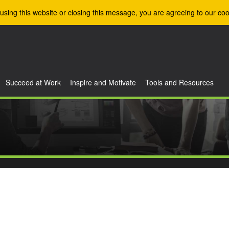
using this website or closing this message, you are agreeing to our coo
Succeed at Work
Inspire and Motivate
Tools and Resources