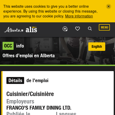
Skip to the main content
This website uses cookies to give you a better online
experience. By using this website or closing this message,
you are agreeing to our cookie policy.
More information
MENU
OCC
info
English
Offres d’emploi en Alberta
Détails
de l'emploi
Cuisinier/Cuisinière
Employeurs
FRANCO'S FAMILY DINING LTD.
Publiée le
Langues