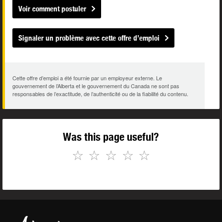
Voir comment postuler
Signaler un problème avec cette offre d’emploi
Cette offre d’emploi a été fournie par un employeur externe. Le
gouvernement de l’Alberta et le gouvernement du Canada ne sont pas
responsables de l’exactitude, de l’authenticité ou de la fiabilité du contenu.
Was this page useful?
☆
☆
☆
☆
☆