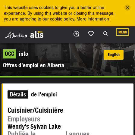
Skip to the main content
This website uses cookies to give you a better online
experience. By using this website or closing this message,
you are agreeing to our cookie policy.
More information
MENU
OCC
info
English
Offres d’emploi en Alberta
Détails
de l'emploi
Cuisinier/Cuisinière
Employeurs
Wendy's Sylvan Lake
Publiée le
Langues