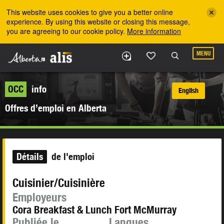
Skip to the main content
This website uses cookies to give you a better online
experience. By using this website or closing this message,
you are agreeing to our cookie policy.
More information
MENU
OCC
info
English
Offres d’emploi en Alberta
Détails
de l'emploi
Cuisinier/Cuisinière
Employeurs
Cora Breakfast & Lunch Fort McMurray
Publiée le
Langues