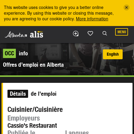
Skip to the main content
This website uses cookies to give you a better online
experience. By using this website or closing this message,
you are agreeing to our cookie policy.
More information
MENU
OCC
info
English
Offres d’emploi en Alberta
Détails
de l'emploi
Cuisinier/Cuisinière
Employeurs
Cassio's Restaurant
Publiée le
Langues