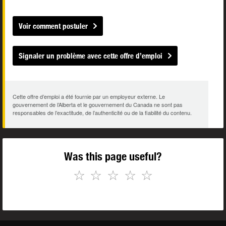
Voir comment postuler
Signaler un problème avec cette offre d’emploi
Cette offre d’emploi a été fournie par un employeur externe. Le
gouvernement de l’Alberta et le gouvernement du Canada ne sont pas
responsables de l’exactitude, de l’authenticité ou de la fiabilité du contenu.
Was this page useful?
☆
☆
☆
☆
☆