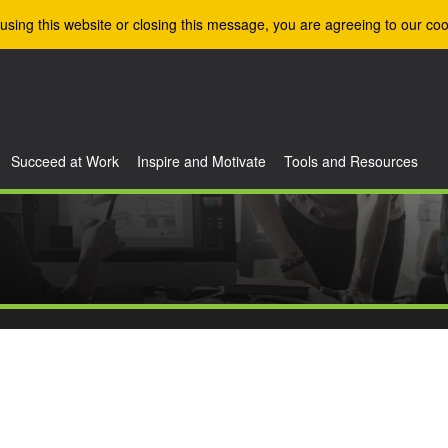
using this website or closing this message, you are agreeing to our coo
Succeed at Work
Inspire and Motivate
Tools and Resources