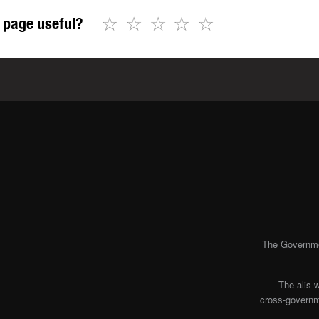
☆
☆
☆
☆
☆
 page useful?
The Governmen
The alis 
cross-governme