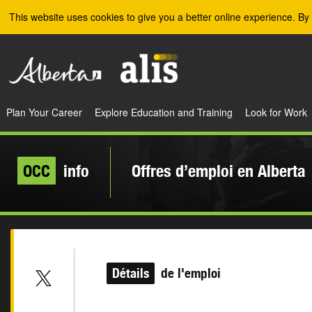
Skip to the main content
This website uses cookies to give you a better online experience. By 
Plan Your Career
Explore Education and Training
Look for Work
OCC
info
Offres d’emploi en Alberta
Détails
de l'emploi