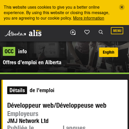
Skip to the main content
This website uses cookies to give you a better online
experience. By using this website or closing this message,
you are agreeing to our cookie policy.
More information
MENU
OCC
info
English
Offres d’emploi en Alberta
Détails
de l'emploi
Développeur web/Développeuse web
Employeurs
JMJ Network Ltd
Publiée le
Langues