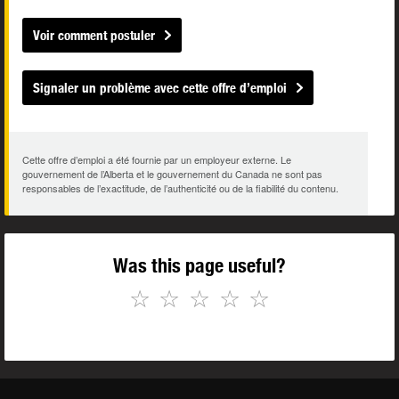
Voir comment postuler
Signaler un problème avec cette offre d’emploi
Cette offre d’emploi a été fournie par un employeur externe. Le
gouvernement de l’Alberta et le gouvernement du Canada ne sont pas
responsables de l’exactitude, de l’authenticité ou de la fiabilité du contenu.
Was this page useful?
☆
☆
☆
☆
☆