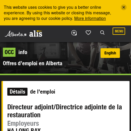
Skip to the main content
This website uses cookies to give you a better online
experience. By using this website or closing this message,
you are agreeing to our cookie policy.
More information
MENU
OCC
info
English
Offres d’emploi en Alberta
Détails
de l'emploi
Directeur adjoint/Directrice adjointe de la
restauration
Employeurs
HA LONG BAY