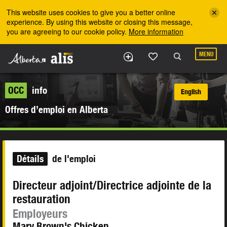
Skip to the main content
This website uses cookies to give you a better online
experience. By using this website or closing this message,
you are agreeing to our cookie policy.
More information
MENU
OCC
info
English
Offres d’emploi en Alberta
Détails
de l'emploi
Directeur adjoint/Directrice adjointe de la
restauration
Employeurs
Mary Brown's Chicken