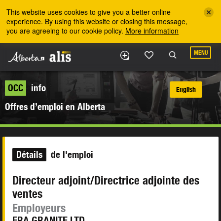
Skip to the main content
This website uses cookies to give you a better online
experience. By using this website or closing this message,
you are agreeing to our cookie policy.
More information
MENU
OCC
info
English
Offres d’emploi en Alberta
Détails
de l'emploi
Directeur adjoint/Directrice adjointe des
ventes
Employeurs
ERA GRANITE LTD.