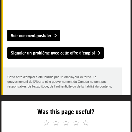
Voir comment postuler
Signaler un problème avec cette offre d’emploi
Cette offre d’emploi a été fournie par un employeur externe. Le
gouvernement de l’Alberta et le gouvernement du Canada ne sont pas
responsables de l’exactitude, de l’authenticité ou de la fiabilité du contenu.
Was this page useful?
☆
☆
☆
☆
☆