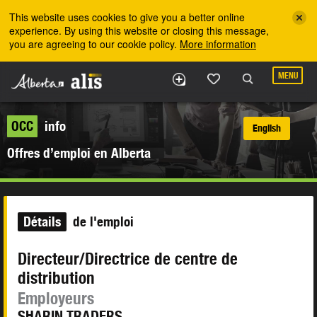
Skip to the main content
This website uses cookies to give you a better online
experience. By using this website or closing this message,
you are agreeing to our cookie policy.
More information
MENU
OCC
info
English
Offres d’emploi en Alberta
Détails
de l'emploi
Directeur/Directrice de centre de
distribution
Employeurs
SHARIN TRADERS