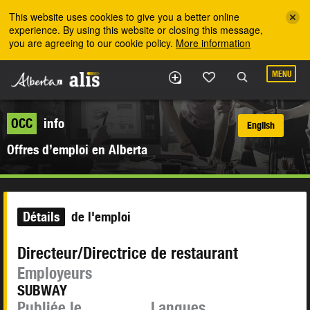
Skip to the main content
This website uses cookies to give you a better online
experience. By using this website or closing this message,
you are agreeing to our cookie policy.
More information
MENU
OCC
info
English
Offres d’emploi en Alberta
Détails
de l'emploi
Directeur/Directrice de restaurant
Employeurs
SUBWAY
Publiée le
Langues