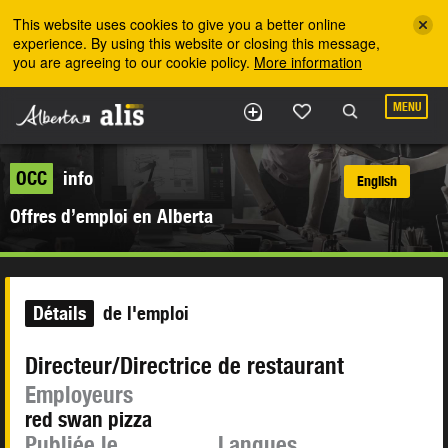
Skip to the main content
This website uses cookies to give you a better online
experience. By using this website or closing this message,
you are agreeing to our cookie policy.
More information
MENU
OCC
info
English
Offres d’emploi en Alberta
Détails
de l'emploi
Directeur/Directrice de restaurant
Employeurs
red swan pizza
Publiée le
Langues