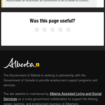
responsables de l’exactitude, de l’authenticité ou de la fiabilité du contenu.
Was this page useful?
☆
☆
☆
☆
☆
The Government of Alberta is working in partnership with the
Government of Canada to provide employment support programs and
services.
Alberta Assisted Living and Social
The alis website is maintained by
Services
as a cross-government collaboration to support the lifelong
career, learning, and employment journeys of Albertans.