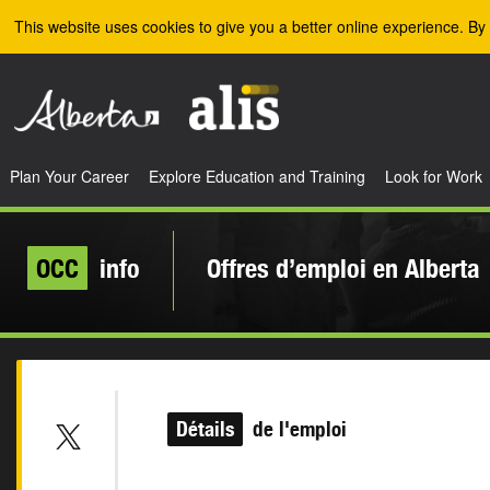
Skip to the main content
This website uses cookies to give you a better online experience. By 
Plan Your Career
Explore Education and Training
Look for Work
OCC
info
Offres d’emploi en Alberta
Détails
de l'emploi