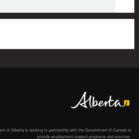
Alberta
t of Alberta is working in partnership with the Government of Canada to
provide employment support programs and services.