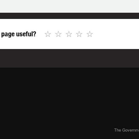
☆
☆
☆
☆
☆
 page useful?
The Governmen