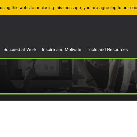
using this website or closing this message, you are agreeing to our coo
Succeed at Work
Inspire and Motivate
Tools and Resources