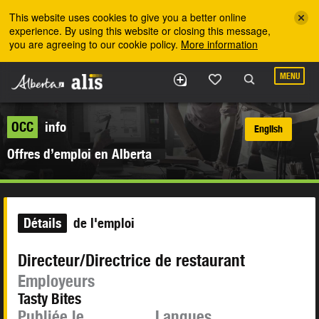
Skip to the main content
This website uses cookies to give you a better online
experience. By using this website or closing this message,
you are agreeing to our cookie policy.
More information
MENU
OCC
info
English
Offres d’emploi en Alberta
Détails
de l'emploi
Directeur/Directrice de restaurant
Employeurs
Tasty Bites
Publiée le
Langues