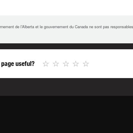
rnement de l’Alberta et le gouvernement du Canada ne sont pas responsables de 
☆
☆
☆
☆
☆
 page useful?