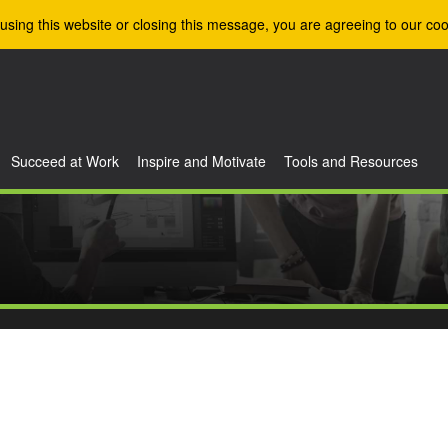
using this website or closing this message, you are agreeing to our coo
Succeed at Work
Inspire and Motivate
Tools and Resources