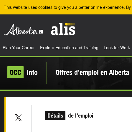
Skip to the main content
This website uses cookies to give you a better online experience. By 
Plan Your Career
Explore Education and Training
Look for Work
OCC
info
Offres d’emploi en Alberta
Détails
de l'emploi