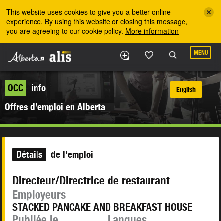
Skip to the main content
This website uses cookies to give you a better online
experience. By using this website or closing this message,
you are agreeing to our cookie policy.
More information
MENU
OCC
info
English
Offres d’emploi en Alberta
Détails
de l'emploi
Directeur/Directrice de restaurant
Employeurs
STACKED PANCAKE AND BREAKFAST HOUSE
Publiée le
Langues