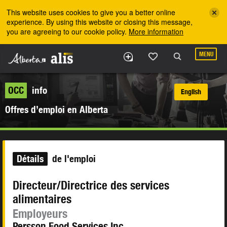
Skip to the main content
This website uses cookies to give you a better online
experience. By using this website or closing this message,
you are agreeing to our cookie policy.
More information
MENU
OCC
info
English
Offres d’emploi en Alberta
Détails
de l'emploi
Directeur/Directrice des services
alimentaires
Employeurs
Persson Food Services Inc.