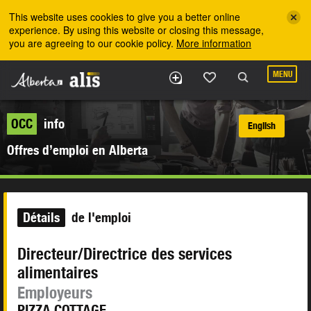
Skip to the main content
This website uses cookies to give you a better online
experience. By using this website or closing this message,
you are agreeing to our cookie policy.
More information
MENU
OCC
info
English
Offres d’emploi en Alberta
Détails
de l'emploi
Directeur/Directrice des services
alimentaires
Employeurs
PIZZA COTTAGE