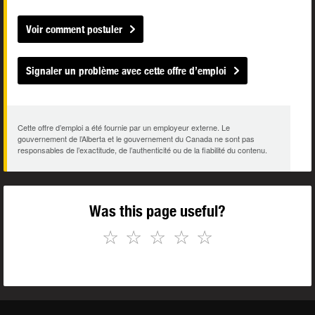
Voir comment postuler
Signaler un problème avec cette offre d’emploi
Cette offre d’emploi a été fournie par un employeur externe. Le
gouvernement de l’Alberta et le gouvernement du Canada ne sont pas
responsables de l’exactitude, de l’authenticité ou de la fiabilité du contenu.
Was this page useful?
☆
☆
☆
☆
☆