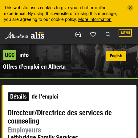
Skip to the main content
This website uses cookies to give you a better online
experience. By using this website or closing this message,
you are agreeing to our cookie policy.
More information
MENU
OCC
info
English
Offres d’emploi en Alberta
Détails
de l'emploi
Directeur/Directrice des services de
counseling
Employeurs
Lethbridge Family Services