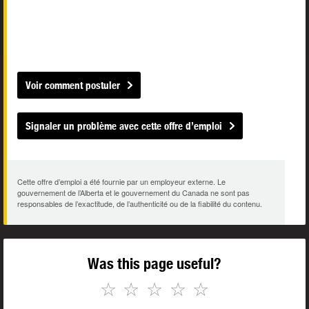
Voir comment postuler
Signaler un problème avec cette offre d’emploi
Cette offre d’emploi a été fournie par un employeur externe. Le
gouvernement de l’Alberta et le gouvernement du Canada ne sont pas
responsables de l’exactitude, de l’authenticité ou de la fiabilité du contenu.
Was this page useful?
☆
☆
☆
☆
☆