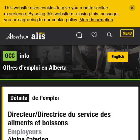
Skip to the main content
This website uses cookies to give you a better online
experience. By using this website or closing this message,
you are agreeing to our cookie policy.
More information
MENU
OCC
info
English
Offres d’emploi en Alberta
Détails
de l'emploi
Directeur/Directrice du service des
aliments et boissons
Employeurs
Alpine Catering