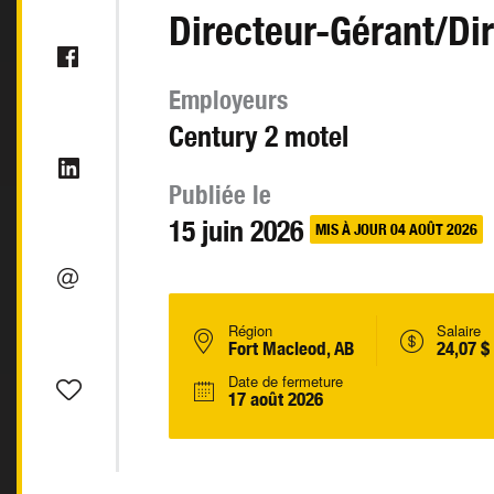
Directeur-Gérant/Di
Employeurs
Century 2 motel
Publiée le
15 juin 2026
MIS À JOUR 04 AOÛT 2026
Région
Salaire
Fort Macleod, AB
24,07 $
Date de fermeture
17 août 2026