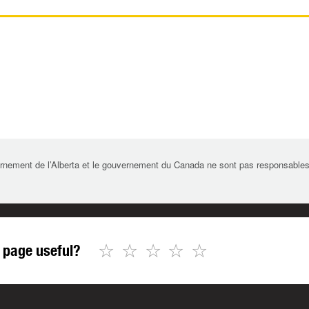
rnement de l’Alberta et le gouvernement du Canada ne sont pas responsables de 
☆
☆
☆
☆
☆
 page useful?