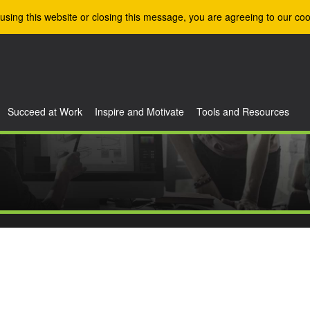
using this website or closing this message, you are agreeing to our coo
Succeed at Work
Inspire and Motivate
Tools and Resources