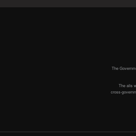
The Governmen
The alis 
cross-governme