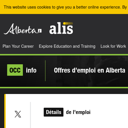
Skip to the main content
This website uses cookies to give you a better online experience. By 
Plan Your Career
Explore Education and Training
Look for Work
OCC
info
Offres d’emploi en Alberta
Détails
de l'emploi