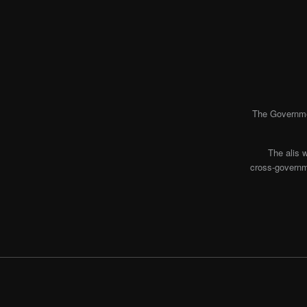
The Governmen
The alis 
cross-governme