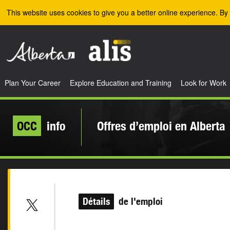
Skip to the main content
This website uses cookies to give you a better online experience. By 
Plan Your Career
Explore Education and Training
Look for Work
OCC
info
Offres d’emploi en Alberta
Détails
de l'emploi