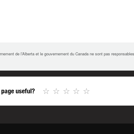
rnement de l’Alberta et le gouvernement du Canada ne sont pas responsables de 
☆
☆
☆
☆
☆
 page useful?