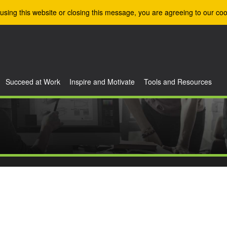
using this website or closing this message, you are agreeing to our coo
Succeed at Work
Inspire and Motivate
Tools and Resources