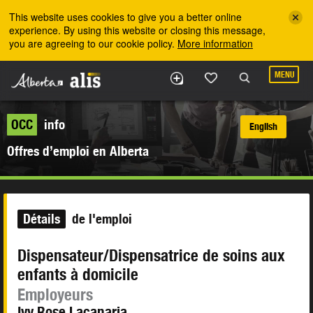
Skip to the main content
This website uses cookies to give you a better online
experience. By using this website or closing this message,
you are agreeing to our cookie policy.
More information
MENU
OCC
info
English
Offres d’emploi en Alberta
Détails
de l'emploi
Dispensateur/Dispensatrice de soins aux
enfants à domicile
Employeurs
Ivy Rose Lacanaria