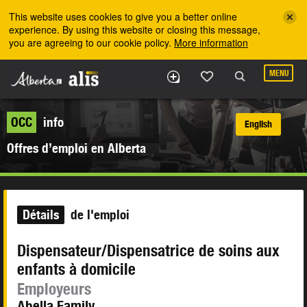
Skip to the main content
This website uses cookies to give you a better online
experience. By using this website or closing this message,
you are agreeing to our cookie policy.
More information
MENU
OCC
info
English
Offres d’emploi en Alberta
Détails
de l'emploi
Dispensateur/Dispensatrice de soins aux
enfants à domicile
Employeurs
Abella Family