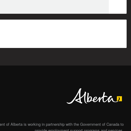
Alberta
t of Alberta is working in partnership with the Government of Canada to
provide employment support programs and services.