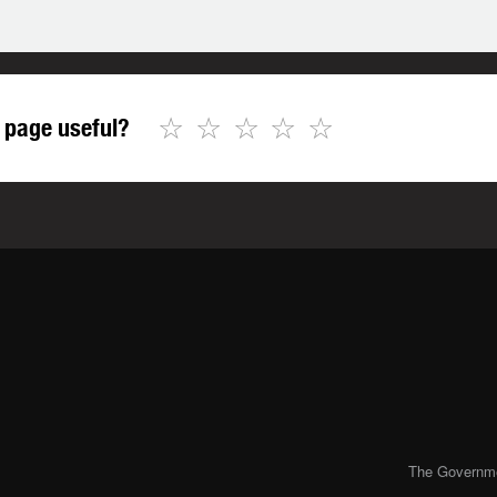
☆
☆
☆
☆
☆
 page useful?
The Governmen