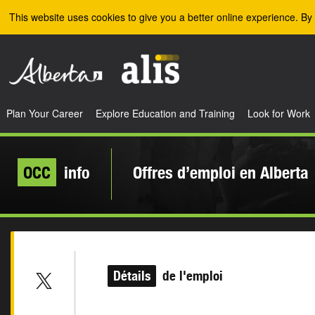
Skip to the main content
This website uses cookies to give you a better online experience. By 
Plan Your Career
Explore Education and Training
Look for Work
OCC
info
Offres d’emploi en Alberta
Détails
de l'emploi