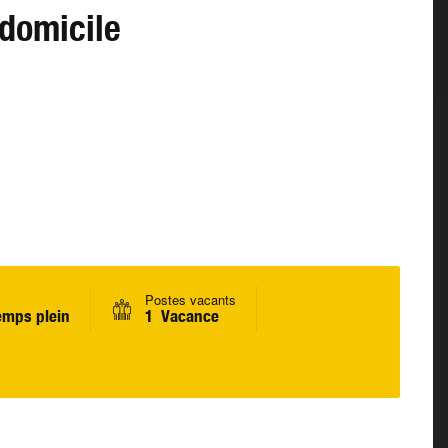
 domicile
Postes vacants
emps plein
1 Vacance