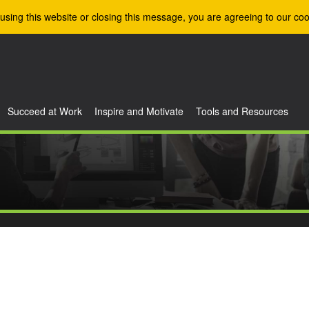
using this website or closing this message, you are agreeing to our coo
Succeed at Work
Inspire and Motivate
Tools and Resources